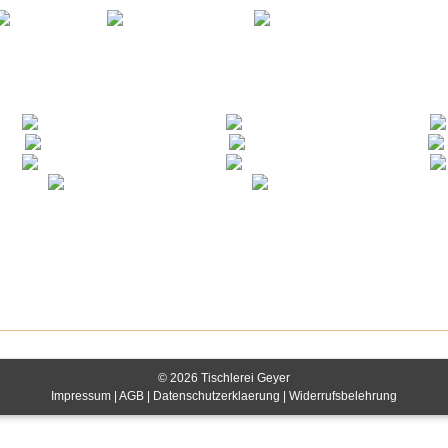
© 2026 Tischlerei Geyer
Impressum
|
AGB
|
Datenschutzerklaerung
|
Widerrufsbelehrung